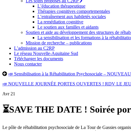
Les soins proposés au C2RP
L’éducation thérapeutique
Thérapies cognitives comportementales
L’entraînement aux habiletés sociales
La remédiation cognitive
Le soutien aux familles et aidants
Soutien et aide au développement des structures de réhab
La sensibilisation et les formations à la réhabilitat
Mission de recherche – publications
L’admission au C2RP
Le réseau Nouvelle-Aquitaine Sud
Télécharger les documents
Nous contacter
📣 Sensibilisation à la Réhabilitation Psychosociale – NOUV
📣 NOUVELLE JOURNÉE PORTES OUVERTES ! RDV LE JEU
Avr
21
⏳SAVE THE DATE ! Soirée porte
Le pôle de réhabilitation psychosociale de La Tour de Gassies organis