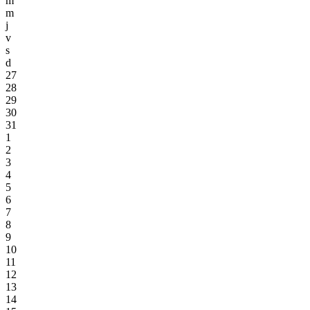
m
m
j
v
s
d
27
28
29
30
31
1
2
3
4
5
6
7
8
9
10
11
12
13
14