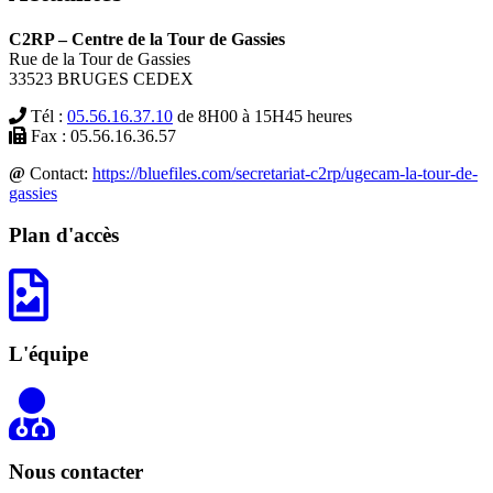
C2RP – Centre de la Tour de Gassies
Rue de la Tour de Gassies
33523 BRUGES CEDEX
Tél :
05.56.16.37.10
de 8H00 à 15H45 heures
Fax : 05.56.16.36.57
@
Contact:
https://bluefiles.com/secretariat-c2rp/ugecam-la-tour-de-
gassies
Plan d'accès
L'équipe
Nous contacter