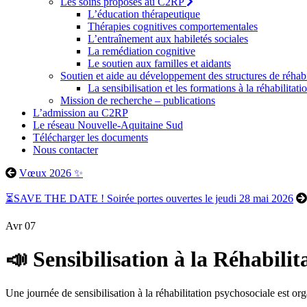
Les soins proposés au C2RP
L’éducation thérapeutique
Thérapies cognitives comportementales
L’entraînement aux habiletés sociales
La remédiation cognitive
Le soutien aux familles et aidants
Soutien et aide au développement des structures de réhab
La sensibilisation et les formations à la réhabilitat
Mission de recherche – publications
L’admission au C2RP
Le réseau Nouvelle-Aquitaine Sud
Télécharger les documents
Nous contacter
Vœux 2026 ✨
⏳SAVE THE DATE ! Soirée portes ouvertes le jeudi 28 mai 2026
Avr
07
📣 Sensibilisation à la Réhab
Une journée de sensibilisation à la réhabilitation psychosociale est 