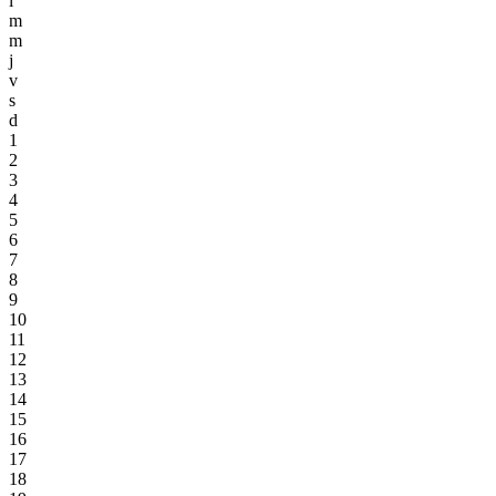
l
m
m
j
v
s
d
1
2
3
4
5
6
7
8
9
10
11
12
13
14
15
16
17
18