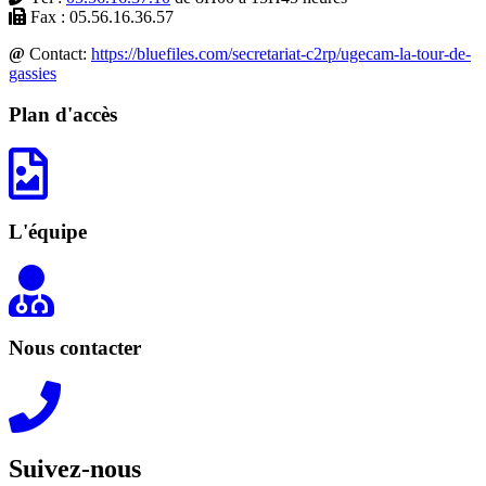
Fax : 05.56.16.36.57
@
Contact:
https://bluefiles.com/secretariat-c2rp/ugecam-la-tour-de-
gassies
Plan d'accès
L'équipe
Nous contacter
Suivez-nous