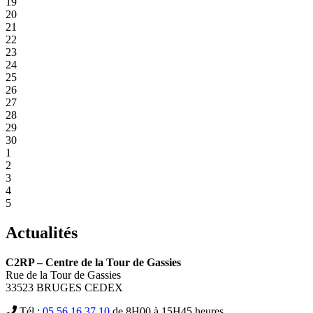
19
20
21
22
23
24
25
26
27
28
29
30
1
2
3
4
5
Actualités
C2RP – Centre de la Tour de Gassies
Rue de la Tour de Gassies
33523 BRUGES CEDEX
Tél :
05.56.16.37.10
de 8H00 à 15H45 heures