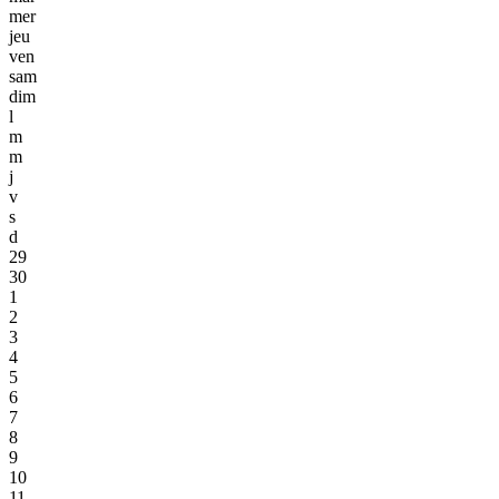
mer
jeu
ven
sam
dim
l
m
m
j
v
s
d
29
30
1
2
3
4
5
6
7
8
9
10
11