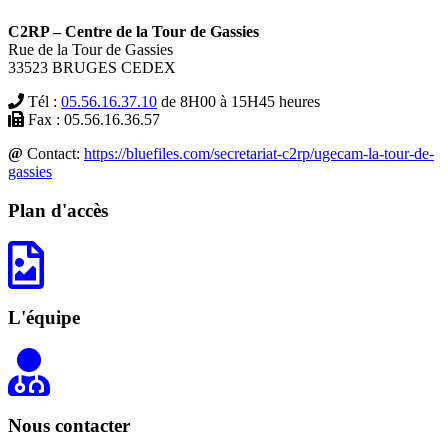
C2RP – Centre de la Tour de Gassies
Rue de la Tour de Gassies
33523 BRUGES CEDEX
Tél :
05.56.16.37.10
de 8H00 à 15H45 heures
Fax : 05.56.16.36.57
@
Contact:
https://bluefiles.com/secretariat-c2rp/ugecam-la-tour-de-
gassies
Plan d'accès
L'équipe
Nous contacter