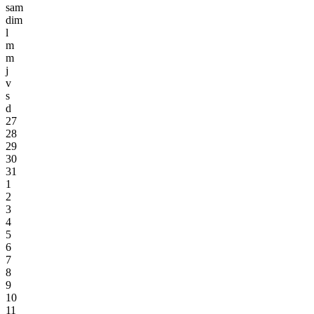
sam
dim
l
m
m
j
v
s
d
27
28
29
30
31
1
2
3
4
5
6
7
8
9
10
11