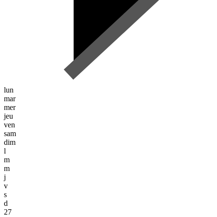
lun
mar
mer
jeu
ven
sam
dim
l
m
m
j
v
s
d
27