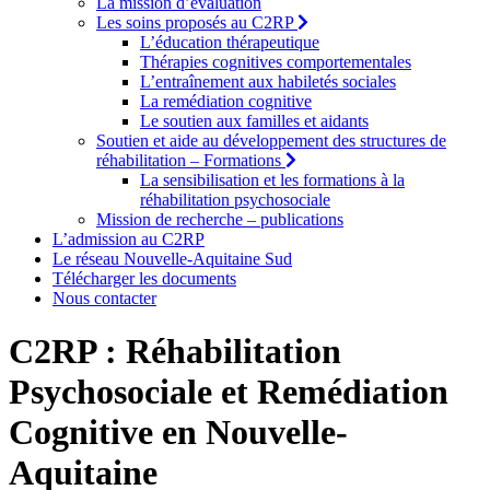
La mission d’évaluation
Les soins proposés au C2RP
L’éducation thérapeutique
Thérapies cognitives comportementales
L’entraînement aux habiletés sociales
La remédiation cognitive
Le soutien aux familles et aidants
Soutien et aide au développement des structures de
réhabilitation – Formations
La sensibilisation et les formations à la
réhabilitation psychosociale
Mission de recherche – publications
L’admission au C2RP
Le réseau Nouvelle-Aquitaine Sud
Télécharger les documents
Nous contacter
C2RP : Réhabilitation
Psychosociale et Remédiation
Cognitive en Nouvelle-
Aquitaine