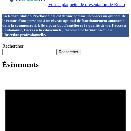
Voir la plaquette de présentation de Rétab
La Réhabilitation Psychosociale est définie comme un processus qui facilite
le retour d’une personne à un niveau optimal de fonctionnement autonome
dans la communauté. Elle a pour but d’améliorer la qualité de vie, l’accès à
l’autonomie, l’accès à la citoyenneté, l’accès à une formation et /ou
l’insertion professionnelle.
Rechercher
Rechercher
Évènements