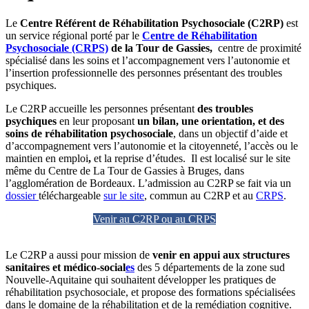
Le
Centre Référent de Réhabilitation Psychosociale (C2RP)
est
un service régional porté par le
Centre de Réhabilitation
Psychosociale (CRPS)
de la Tour de Gassies,
centre de proximité
spécialisé dans les soins et l’accompagnement vers l’autonomie et
l’insertion professionnelle des personnes présentant des troubles
psychiques.
Le C2RP accueille les personnes présentant
des troubles
psychiques
en leur proposant
un bilan, une orientation, et des
soins de réhabilitation psychosociale
, dans un objectif d’aide et
d’accompagnement vers l’autonomie et la citoyenneté, l’accès ou le
maintien en emploi
,
et la reprise d’études. Il est localisé sur le site
même du Centre de La Tour de Gassies à Bruges, dans
l’agglomération de Bordeaux. L’admission au C2RP se fait via un
dossier
téléchargeable
sur le site
, commun au C2RP et au
CRPS
.
Venir au C2RP ou au CRPS
Le C2RP a aussi pour mission de
venir en appui aux structures
sanitaires et médico-social
es
des 5 départements de la zone sud
Nouvelle-Aquitaine qui souhaitent développer les pratiques de
réhabilitation psychosociale, et propose des formations spécialisées
dans le domaine de la réhabilitation et de la remédiation cognitive.