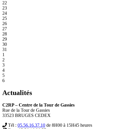
22
23
24
25
26
27
28
29
30
31
1
2
3
4
5
6
Actualités
C2RP – Centre de la Tour de Gassies
Rue de la Tour de Gassies
33523 BRUGES CEDEX
Tél :
05.56.16.37.10
de 8H00 à 15H45 heures