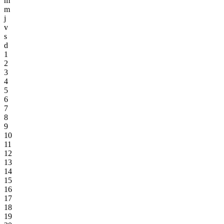
m
m
j
v
s
d
1
2
3
4
5
6
7
8
9
10
11
12
13
14
15
16
17
18
19