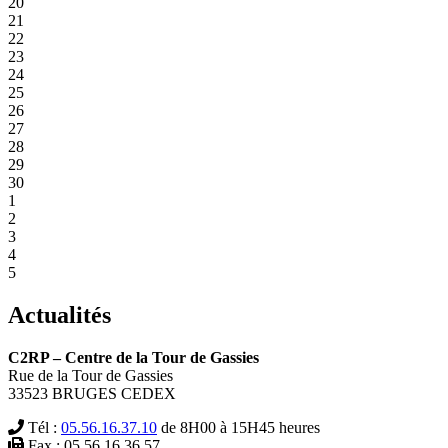
20
21
22
23
24
25
26
27
28
29
30
1
2
3
4
5
Actualités
C2RP – Centre de la Tour de Gassies
Rue de la Tour de Gassies
33523 BRUGES CEDEX
Tél :
05.56.16.37.10
de 8H00 à 15H45 heures
Fax : 05.56.16.36.57